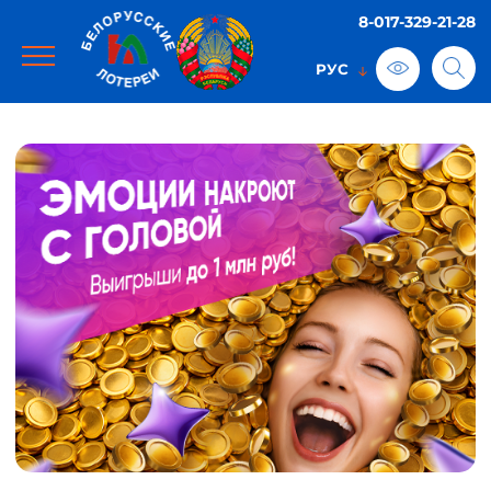
8-017-329-21-28