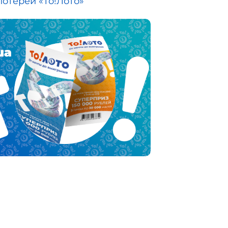
отереи «То!Лото»