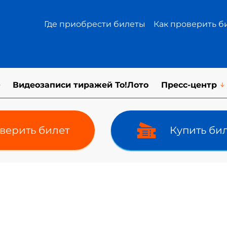
Где приобрести билеты
Как проверить б
Видеозаписи тиражей То!Лото
Пресс-центр
верить билет
Купить би