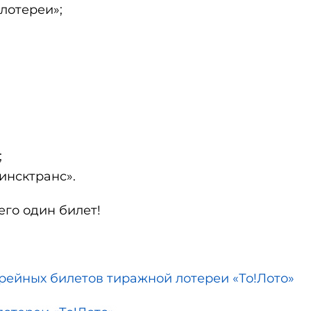
лотереи»;
;
инсктранс».
его один билет!
рейных билетов тиражной лотереи «То!Лото»