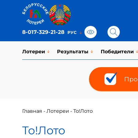
8-017-329-21-28
Лотереи
Результаты
Победители
Про
Главная
-
Лотереи
-
То!Лото
То!Лото