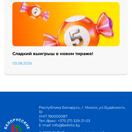
Сладкий выигрыш в новом тираже!
03.08.2026
Республика Беларусь, г. Минск, ул.Будённого,
10
УНП 190000087
Тел./факс:
+375 (17) 329-21-03
E-mail:
info@belloto.by