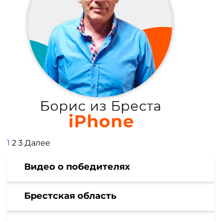
Пагинация
1
2
3
Далее
записей
Видео о победителях
Брестская область