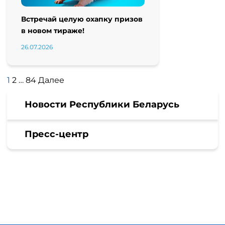
Встречай целую охапку призов
в новом тираже!
26.07.2026
Пагинация
1
2
…
84
Далее
записей
Новости Республики Беларусь
Пресс-центр