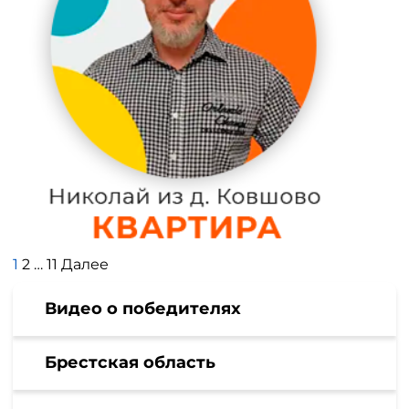
Пагинация
1
2
…
11
Далее
записей
Видео о победителях
Брестская область