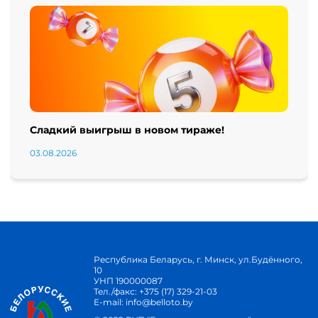
Сладкий выигрыш в новом тираже!
03.08.2026
Республика Беларусь, г. Минск, ул.Будённого,
10
УНП 190000087
Тел./факс:
+375 (17) 329-21-03
E-mail:
info@belloto.by