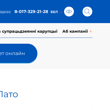
8-017-329-21-28
адказ
а супрацьдзеянні карупцыі
Аб кампаніі
лет онлайн
Лато