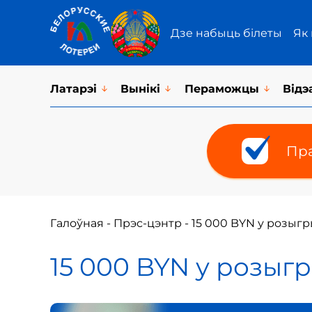
Дзе набыць білеты
Як
Латарэi
Вынікі
Пераможцы
Відэ
Пра
Галоўная
-
Прэс-цэнтр
-
15 000 BYN у розыг
15 000 BYN у розыг