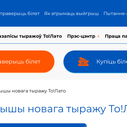
 праверыць білет
Як атрымаць выйгрыш
Пытанне-
азапісы тыражоў То!Лато
Прэс-цэнтр
Праца п
верыць білет
Купіць бі
рышы новага тыражу То!Лато
рышы новага тыражу То!