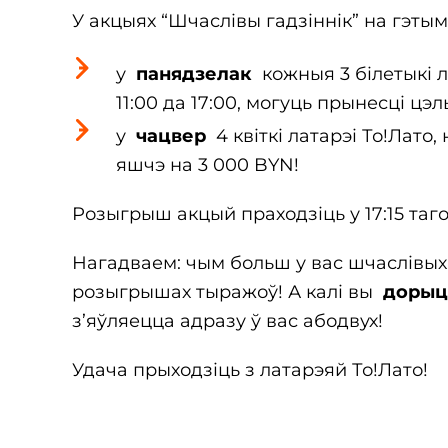
У акцыях “Шчаслівы гадзіннік” на гэты
у
панядзелак
кожныя 3 білетыкі л
11:00 да 17:00, могуць прынесці цэл
у
чацвер
4 квіткі латарэі То!Лато
яшчэ на 3 000 BYN!
Розыгрыш акцый праходзіць у 17:15 таг
Нагадваем: чым больш у вас шчаслівых
розыгрышах тыражоў! А калі вы
дорыце
з’яўляецца адразу ў вас абодвух!
Удача прыходзіць з латарэяй То!Лато!