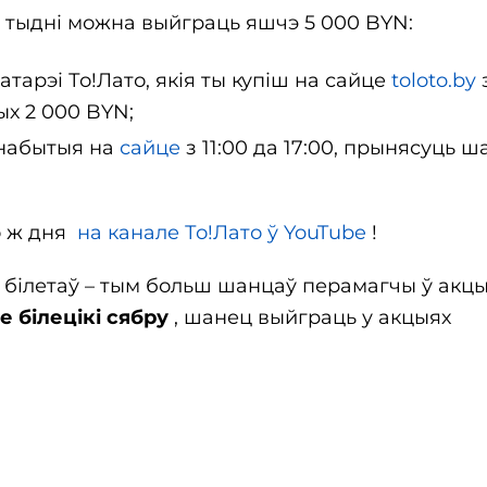
м тыдні можна выйграць яшчэ 5 000 BYN:
атарэі То!Лато, якія ты купіш на сайце
toloto.by
ых 2 000 BYN;
, набытыя на
сайце
з 11:00 да 17:00, прынясуць 
о ж дня
на канале То!Лато ў YouTube
!
 білетаў – тым больш шанцаў перамагчы ў акцы
 білецікі сябру
, шанец выйграць у акцыях