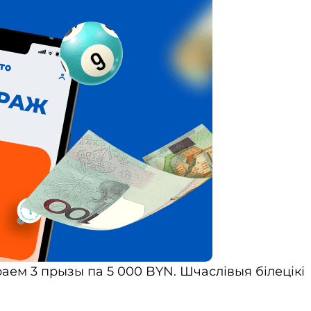
раем 3 прызы па 5 000 BYN. Шчаслівыя білецік