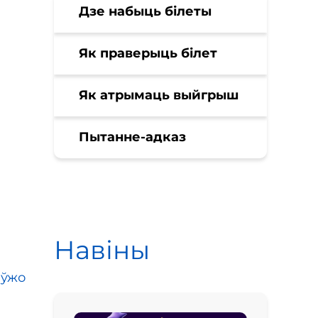
Дзе набыць білеты
Як праверыць білет
Як атрымаць выйгрыш
Пытанне-адказ
Навіны
і
ўжо