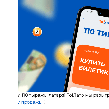
У 110 тыражы латарэі То!Лато мы разыг
ў продажы
!