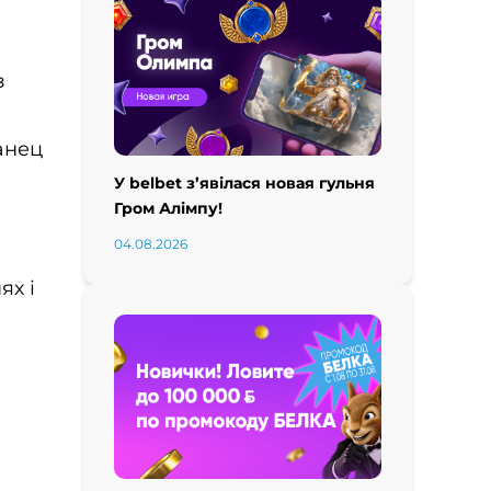
з
шанец
У belbet з’явілася новая гульня
Гром Алімпу!
04.08.2026
ях і