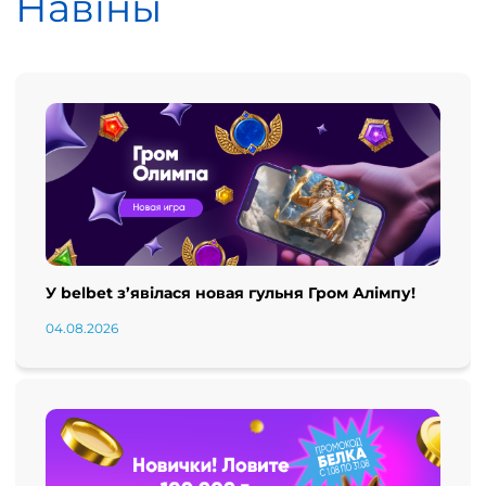
Навіны
У belbet з’явілася новая гульня Гром Алімпу!
04.08.2026