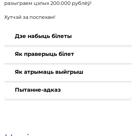
разыграем цэлых 200.000 рублёў!
Хутчэй за поспехам!
Дзе набыць білеты
Як праверыць білет
Як атрымаць выйгрыш
Пытанне-адказ