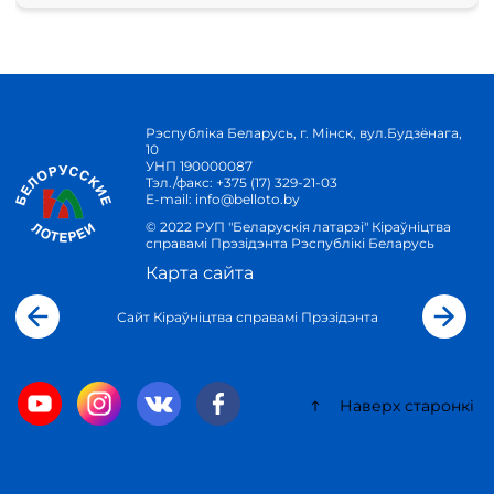
Рэспубліка Беларусь, г. Мінск, вул.Будзёнага,
10
УНП 190000087
Тэл./факс:
+375 (17) 329-21-03
E-mail:
info@belloto.by
© 2022 РУП "Беларускія латарэі" Кіраўніцтва
справамі Прэзідэнта Рэспублікі Беларусь
Карта сайта
Сайт Кіраўніцтва справамі Прэзідэнта
Наверх старонкі