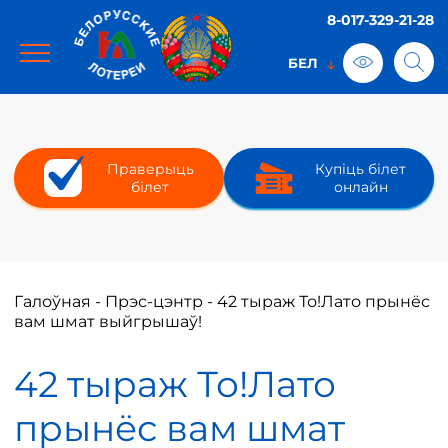
8-017-329-21-28
Праверыць
Купіць білет
білет
онлайн
Галоўная
-
Прэс-цэнтр
-
42 тыраж То!Лато прынёс
вам шмат выйгрышаў!
42 тыраж То!Лато
прынёс вам шмат