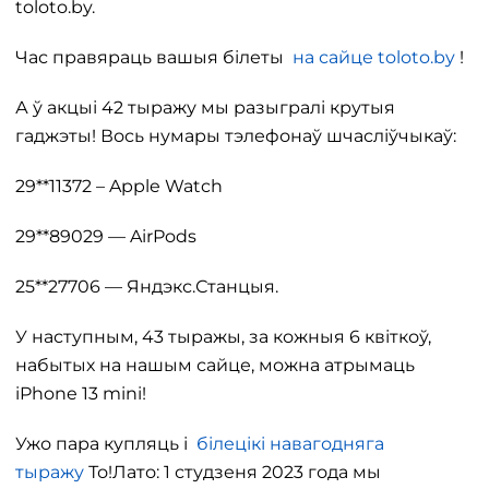
toloto.by.
Час правяраць вашыя білеты
на сайце toloto.by
!
А ў акцыі 42 тыражу мы разыгралі крутыя
гаджэты! Вось нумары тэлефонаў шчасліўчыкаў:
29**11372 – Apple Watch
29**89029 — AirPods
25**27706 — Яндэкс.Станцыя.
У наступным, 43 тыражы, за кожныя 6 квіткоў,
набытых на нашым сайце, можна атрымаць
iPhone 13 mini!
Ужо пара купляць і
білецікі навагодняга
тыражу
То!Лато: 1 студзеня 2023 года мы