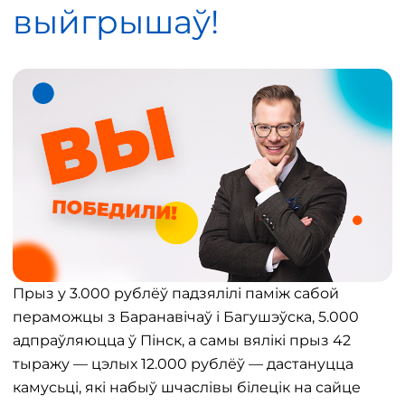
выйгрышаў!
Прыз у 3.000 рублёў падзялілі паміж сабой
пераможцы з Баранавічаў і Багушэўска, 5.000
адпраўляюцца ў Пінск, а самы вялікі прыз 42
тыражу — цэлых 12.000 рублёў — дастануцца
камусьці, які набыў шчаслівы білецік на сайце