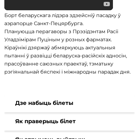
Борт беларускага лідэра здзейсніў пасадку ў
аэрапорце Санкт-Пецярбурга.
Плануюцца перагаворы з Прэзідэнтам Расіі
Уладзімірам Пуціным у розных фарматах.
Кіраўнікі дзяржаў абмяркуюць актуальныя
пытанні ў развіцці беларуска-расійскіх адносін,
прасоўванне саюзных праектаў, тэматыку
рэгіянальнай бяспекі і міжнародны парадак дня.
Дзе набыць білеты
Як праверыць білет