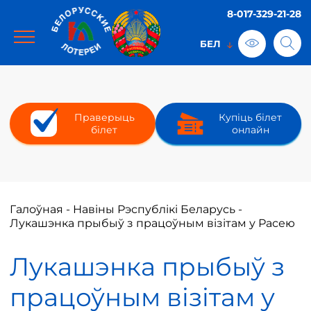
8-017-329-21-28
Праверыць
Купіць білет
білет
онлайн
Галоўная
-
Навіны Рэспублікі Беларусь
-
Лукашэнка прыбыў з працоўным візітам у Расею
Лукашэнка прыбыў з
працоўным візітам у