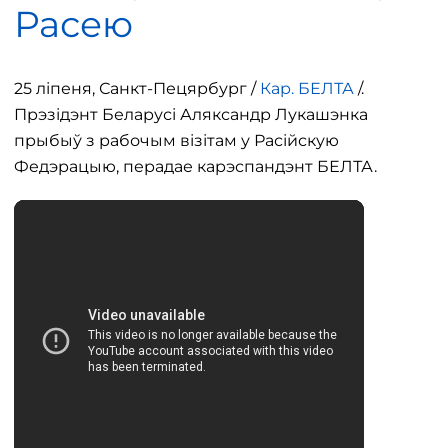
Расею
25 ліпеня, Санкт-Пецярбург /
Кар. БЕЛТА
/.
Прэзідэнт Беларусі Аляксандр Лукашэнка
прыбыў з рабочым візітам у Расійскую
Федэрацыю, перадае карэспандэнт БЕЛТА.