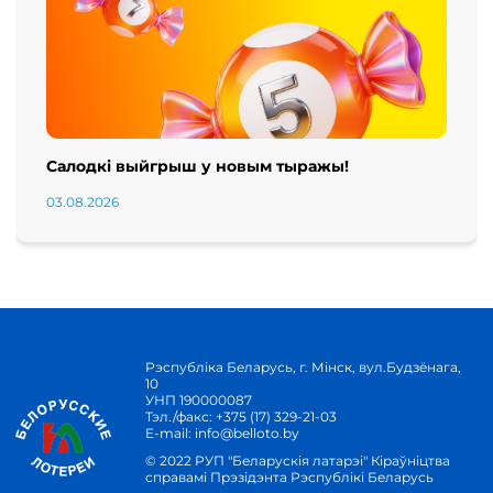
Салодкі выйгрыш у новым тыражы!
03.08.2026
Рэспубліка Беларусь, г. Мінск, вул.Будзёнага,
10
УНП 190000087
Тэл./факс:
+375 (17) 329-21-03
E-mail:
info@belloto.by
© 2022 РУП "Беларускія латарэі" Кіраўніцтва
справамі Прэзідэнта Рэспублікі Беларусь