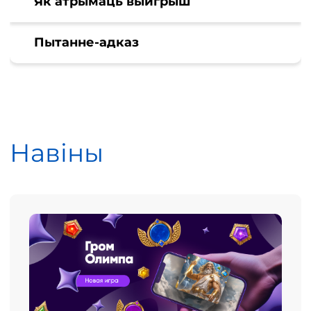
Як атрымаць выйгрыш
Пытанне-адказ
Навіны