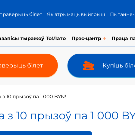
 праверыць білет
Як атрымаць выйгрыш
Пытанне-
азапісы тыражоў То!Лато
Прэс-цэнтр
Праца п
верыць білет
Купіць бі
 з 10 прызоў па 1 000 BYN!
 з 10 прызоў па 1 000 B