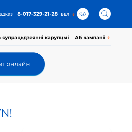
8-017-329-21-28
адказ
а супрацьдзеянні карупцыі
Аб кампаніі
лет онлайн
YN!