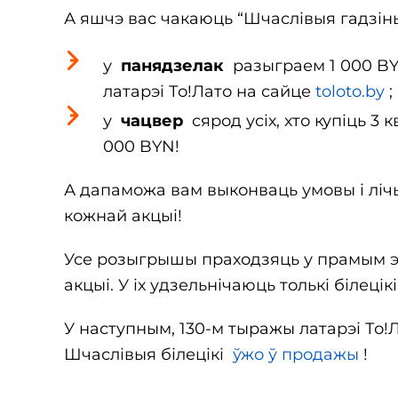
А яшчэ вас чакаюць “Шчаслівыя гадзін
у
панядзелак
разыграем 1 000 BYN 
латарэі То!Лато на сайце
toloto.by
;
у
чацвер
сярод усіх, хто купіць 3 к
000 BYN!
А дапаможа вам выконваць умовы і лічы
кожнай акцыі!
Усе розыгрышы праходзяць у прамым
акцыі. У іх удзельнічаюць толькі білец
У наступным, 130-м тыражы латарэі То!
Шчаслівыя білецікі
ўжо ў продажы
!