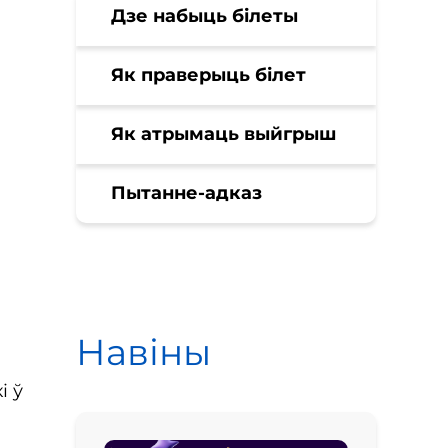
Дзе набыць білеты
Як праверыць білет
Як атрымаць выйгрыш
Пытанне-адказ
Навіны
і ў