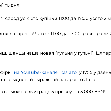
ы” тыдня:
сярод усіх, хто купіць з 11:00 да 17:00 усяго 2 кв
віткі латарэі То!Лато з 11:00 да 17:00, разыграем 
ць шанцы наша новая “гульня ў гульні”. Цяпер 
 эфіры
на YouTube-канале То!Лато
ў 17:15 у дзень
ікі штотыднёвай тыражнай латарэі То!Лато.
Лато, можна выйграць 5 прызоў па 3 000 BYN!