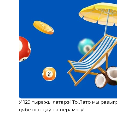
У 129 тыражы латарэі То!Лато мы разыгра
цябе шанцаў на перамогу!