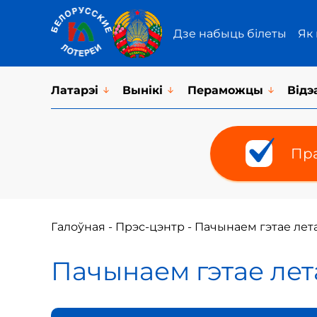
Дзе набыць білеты
Як
Латарэi
Вынікі
Пераможцы
Відэ
Пра
Галоўная
-
Прэс-цэнтр
-
Пачынаем гэтае лета
Пачынаем гэтае лета