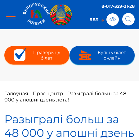
8-017-329-21-28
Праверыць
Купіць білет
білет
онлайн
Галоўная
-
Прэс-цэнтр
-
Разыгралі больш за 48
000 у апошні дзень лета!
Разыгралі больш за
48 000 у апошні дзень