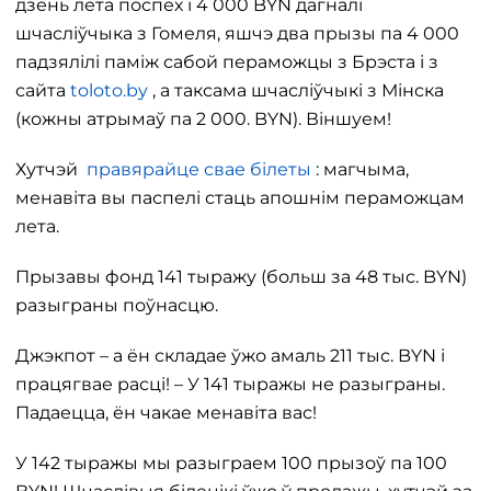
дзень лета поспех і 4 000 BYN дагналі
шчасліўчыка з Гомеля, яшчэ два прызы па 4 000
падзялілі паміж сабой пераможцы з Брэста і з
сайта
toloto.by
, а таксама шчасліўчыкі з Мінска
(кожны атрымаў па 2 000. BYN). Віншуем!
Хутчэй
правярайце свае білеты
: магчыма,
менавіта вы паспелі стаць апошнім пераможцам
лета.
Прызавы фонд 141 тыражу (больш за 48 тыс. BYN)
разыграны поўнасцю.
Джэкпот – а ён складае ўжо амаль 211 тыс. BYN і
працягвае расці! – У 141 тыражы не разыграны.
Падаецца, ён чакае менавіта вас!
У 142 тыражы мы разыграем 100 прызоў па 100