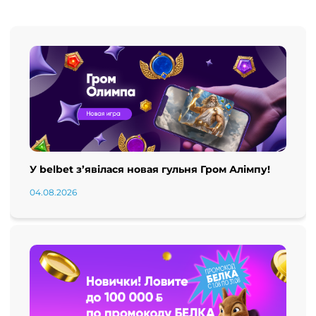
У belbet з’явілася новая гульня Гром Алімпу!
04.08.2026