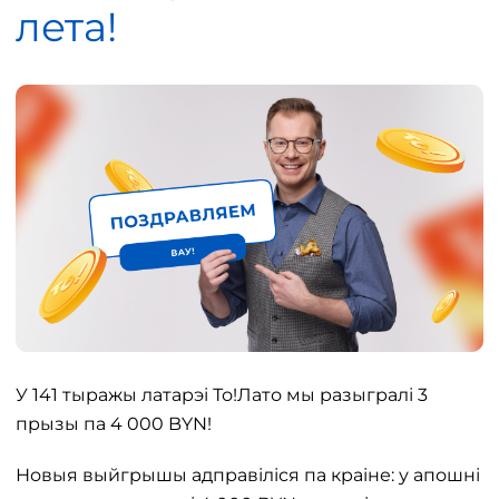
лета!
У 141 тыражы латарэі То!Лато мы разыгралі 3
прызы па 4 000 BYN!
Новыя выйгрышы адправіліся па краіне: у апошні