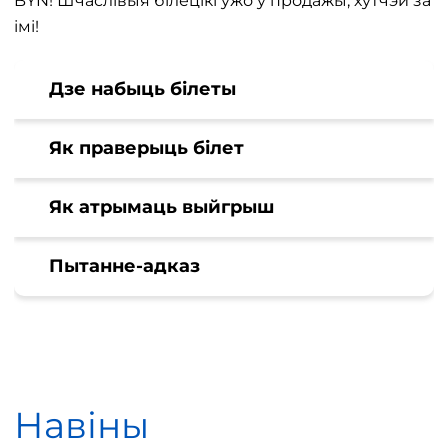
BYN! Шчаслівыя білецікі ўжо ў продажы, хутчэй за
імі!
Дзе набыць білеты
Як праверыць білет
Як атрымаць выйгрыш
Пытанне-адказ
Навіны