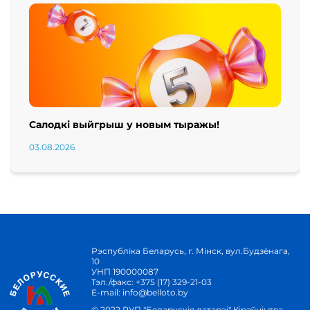
Салодкі выйгрыш у новым тыражы!
03.08.2026
Рэспубліка Беларусь, г. Мінск, вул.Будзёнага,
10
УНП 190000087
Тэл./факс:
+375 (17) 329-21-03
E-mail:
info@belloto.by
© 2022 РУП "Беларускія латарэі" Кіраўніцтва