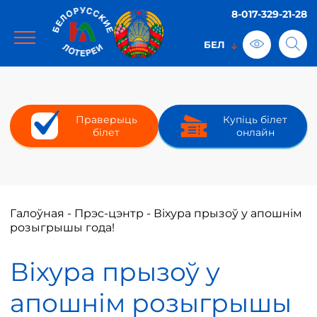
8-017-329-21-28
Праверыць
Купіць білет
білет
онлайн
Галоўная
-
Прэс-цэнтр
-
Віхура прызоў у апошнім
розыгрышы года!
Віхура прызоў у
апошнім розыгрышы