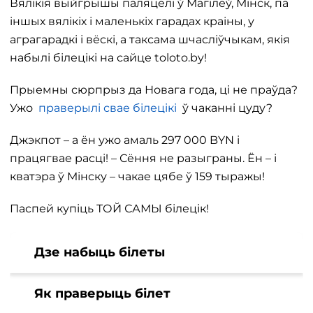
Вялікія выйгрышы паляцелі ў Магілёў, Мінск, па
іншых вялікіх і маленькіх гарадах краіны, у
аграгарадкі і вёскі, а таксама шчасліўчыкам, якія
набылі білецікі на сайце toloto.by!
Прыемны сюрпрыз да Новага года, ці не праўда?
Ужо
праверылі свае білецікі
ў чаканні цуду?
Джэкпот – а ён ужо амаль 297 000 BYN і
працягвае расці! – Сёння не разыграны. Ён – і
кватэра ў Мінску – чакае цябе ў 159 тыражы!
Паспей купіць ТОЙ САМЫ білецік!
Дзе набыць білеты
Як праверыць білет