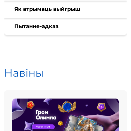
Як атрымаць выйгрыш
Пытанне-адказ
Навіны