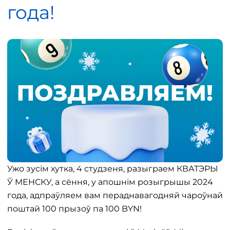
года!
Ужо зусім хутка, 4 студзеня, разыграем КВАТЭРЫ
Ў МЕНСКУ, а сёння, у апошнім розыгрышы 2024
года, адпраўляем вам пераднавагодняй чароўнай
поштай 100 прызоў па 100 BYN!