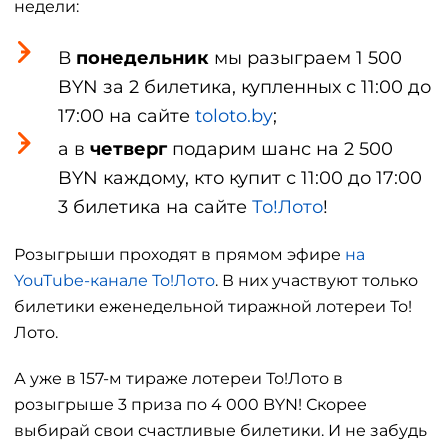
недели:
В
понедельник
мы разыграем 1 500
BYN за 2 билетика, купленных с 11:00 до
17:00 на сайте
toloto.by
;
а в
четверг
подарим шанс на 2 500
BYN каждому, кто купит с 11:00 до 17:00
3 билетика на сайте
То!Лото
!
Розыгрыши проходят в прямом эфире
на
YouTube-канале То!Лото
. В них участвуют только
билетики еженедельной тиражной лотереи То!
Лото.
А уже в 157-м тираже лотереи То!Лото в
розыгрыше 3 приза по 4 000 BYN! Скорее
выбирай свои счастливые билетики. И не забудь