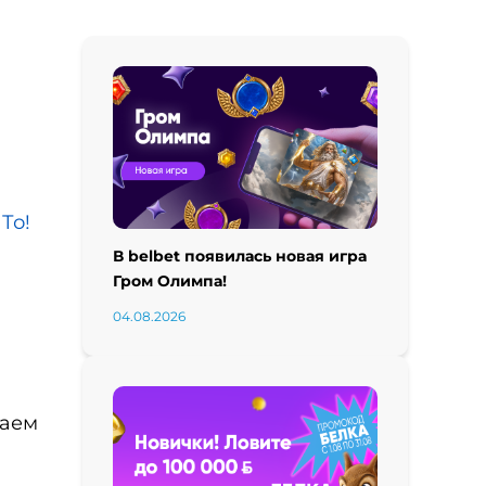
е
То!
В belbet появилась новая игра
Гром Олимпа!
04.08.2026
раем