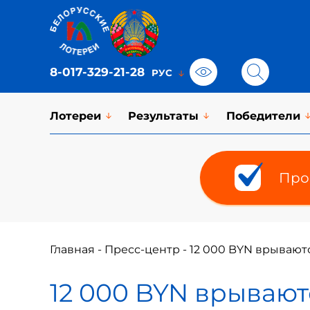
8-017-329-21-28
Лотереи
Результаты
Победители
Про
Главная
-
Пресс-центр
-
12 000 BYN врываютс
12 000 BYN врывают