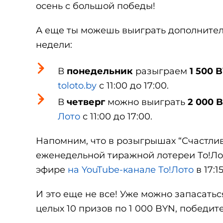
осень с большой победы!
А еще ты можешь выиграть дополнител
недели:
В
понедельник
разыграем
1 500 
toloto.by
с 11:00 до 17:00.
В
четверг
можно выиграть
2 000 B
Лото
с 11:00 до 17:00.
Напомним, что в розыгрышах “Счастлив
еженедельной тиражной лотереи То!Ло
эфире
на YouTube-канале То!Лото
в 17:1
И это еще не все! Уже можно запасать
целых 10 призов по 1 000 BYN, победит