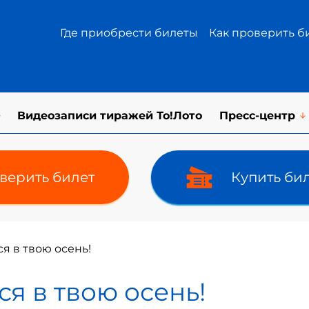
Где приобрести билеты
Как проверить б
Видеозаписи тиражей То!Лото
Пресс-центр
верить билет
Купить би
я в твою осень!
ся в твою осень!