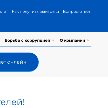
илет
Как получить выигрыш
Вопрос-ответ
Борьба с коррупцией
О компании
лет онлайн
телей!