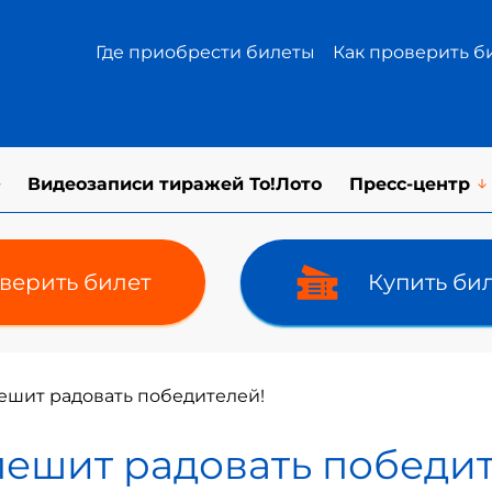
Где приобрести билеты
Как проверить б
Видеозаписи тиражей То!Лото
Пресс-центр
верить билет
Купить би
пешит радовать победителей!
спешит радовать победи