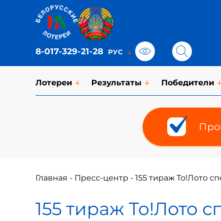
8-017-329-21-28
Лотереи
Результаты
Победители
Про
Главная
-
Пресс-центр
-
155 тираж То!Лото с
155 тираж То!Лото 