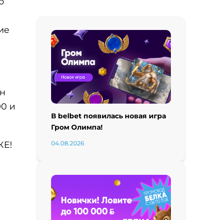
о
ие
Он
00 и
В belbet появилась новая игра
Гром Олимпа!
КЕ!
04.08.2026