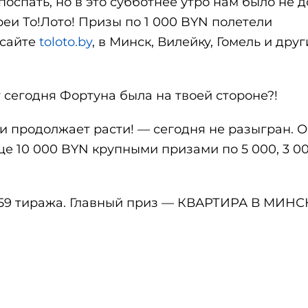
оспать, но в это субботнее утро нам было не д
реи То!Лото! Призы по 1 000 BYN полетели
 сайте
toloto.by
, в Минск, Вилейку, Гомель и друг
т сегодня Фортуна была на твоей стороне?!
 и продолжает расти! — сегодня не разыгран. 
еще 10 000 BYN крупными призами по 5 000, 3 0
 159 тиража. Главный приз — КВАРТИРА В МИНС