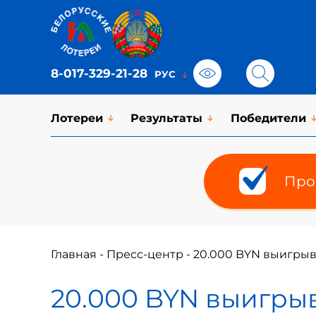
8-017-329-21-28
Лотереи
Результаты
Победители
Про
Главная
-
Пресс-центр
-
20.000 BYN выигрыва
20.000 BYN выигрыв