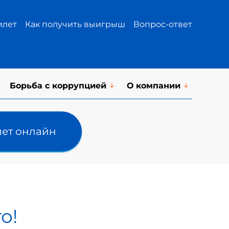
илет
Как получить выигрыш
Вопрос-ответ
Борьба с коррупцией
О компании
лет онлайн
о!