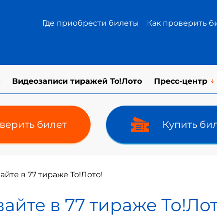
Где приобрести билеты
Как проверить б
Видеозаписи тиражей То!Лото
Пресс-центр
верить билет
Купить би
йте в 77 тираже То!Лото!
айте в 77 тираже То!Лот