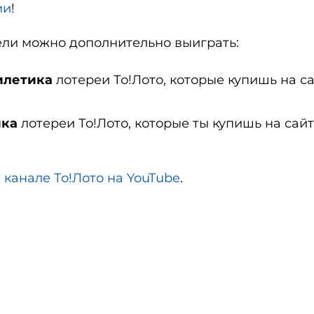
ми
!
дели можно дополнительно выиграть:
билетика
лотереи То!Лото, которые купишь на с
ика
лотереи То!Лото, которые ты купишь на сай
 канале То!Лото на YouTube
.