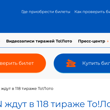
Где приобрести билеты
Как проверить б
Видеозаписи тиражей То!Лото
Пресс-центр
верить билет
Купить би
ждут в 118 тираже То!Лото
 ждут в 118 тираже То!Л