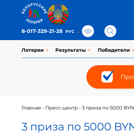
8-017-329-21-28
Лотереи
Результаты
Победители
Про
Главная
-
Пресс-центр
-
3 приза по 5000 BYN 
3 приза по 5000 BYN