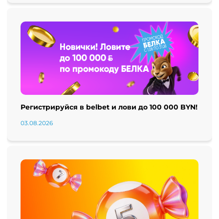
Регистрируйся в belbet и лови до 100 000 BYN!
03.08.2026