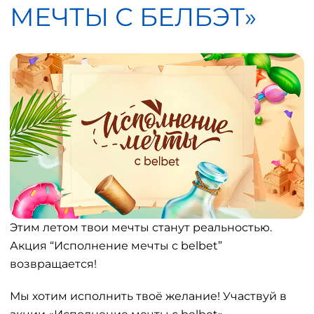
МЕЧТЫ С БЕЛБЭТ»
Этим летом твои мечты станут реальностью.
Акция “Исполнение мечты с belbet”
возвращается!
Мы хотим исполнить твоё желание! Участвуй в