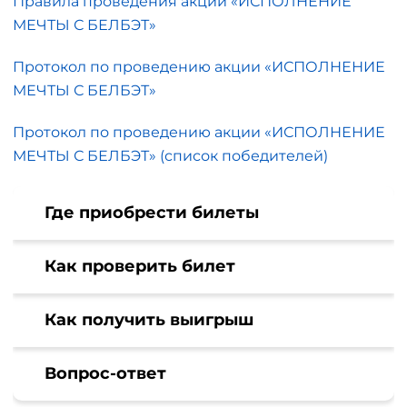
Правила проведения акции «ИСПОЛНЕНИЕ
МЕЧТЫ С БЕЛБЭТ»
Протокол по проведению акции «ИСПОЛНЕНИЕ
МЕЧТЫ С БЕЛБЭТ»
Протокол по проведению акции «ИСПОЛНЕНИЕ
МЕЧТЫ С БЕЛБЭТ» (список победителей)
Где приобрести билеты
Как проверить билет
Как получить выигрыш
Вопрос-ответ