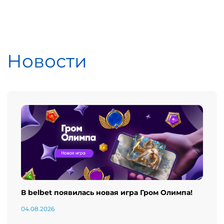
Новости
В belbet появилась новая игра Гром Олимпа!
04.08.2026