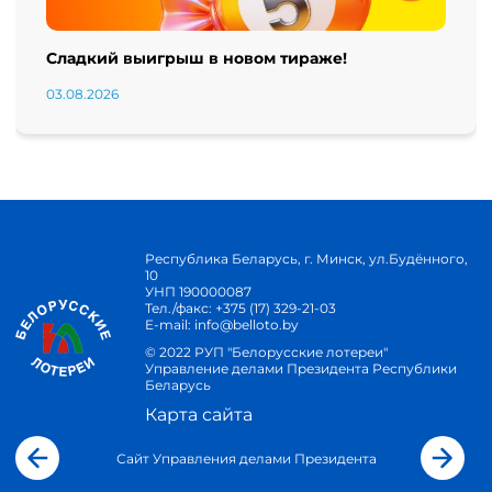
Сладкий выигрыш в новом тираже!
03.08.2026
Республика Беларусь, г. Минск, ул.Будённого,
10
УНП 190000087
Тел./факс:
+375 (17) 329-21-03
E-mail:
info@belloto.by
© 2022 РУП "Белорусские лотереи"
Управление делами Президента Республики
Беларусь
Карта сайта
Сайт Управления делами Президента