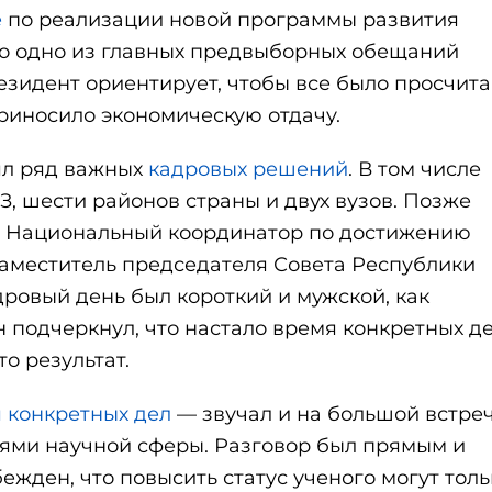
е
по реализации новой программы развития
ло одно из главных предвыборных обещаний
зидент ориентирует, чтобы все было просчита
риносило экономическую отдачу.
ял ряд важных
кадровых решений
. В том числе
З, шести районов страны и двух вузов. Позже
й Национальный координатор по достижению
заместитель председателя Совета Республики
дровый день был короткий и мужской, как
 подчеркнул, что настало время конкретных де
о результат.
 конкретных дел
— звучал и на большой встре
ями научной сферы. Разговор был прямым и
жден, что повысить статус ученого могут толь