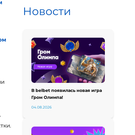
м
Новости
ом
ии
В belbet появилась новая игра
Гром Олимпа!
04.08.2026
у
тки.