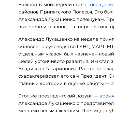
Важной темой недели стало
совещани
районов Припятского Полесья. Это бы
Александра Лукашенко полешукам. Пре
выверено и главное — в перспективе п
Александр Лукашенко на неделе прин
обновлено руководство ГКНТ, МАРТ, МТ
отдельным указом был назначен новы
Целей устойчивого развития. Им стал 
Владислав Татаринович. Разговор в ка
охарактеризовал его сам Президент. Он
главный критерий в оценке работы — эт
Этот же президентский лозунг —
время
Александра Лукашенко с представител
местами весьма жестким. Президент убе