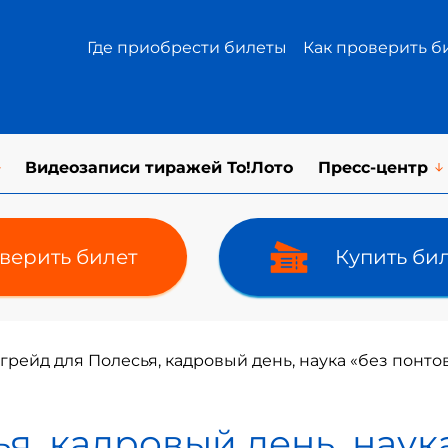
Где приобрести билеты
Как проверить б
Видеозаписи тиражей То!Лото
Пресс-центр
верить билет
Купить би
грейд для Полесья, кадровый день, наука «без понтов
я, кадровый день, наука