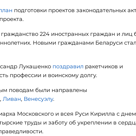
план
подготовки проектов законодательных ак
проекта.
 гражданство 224 иностранных граждан и лиц 
шеннолетних. Новыми гражданами Беларуси ста
ксандр Лукашенко
поздравил
ракетчиков и
сть профессии и воинскому долгу.
ым поводам были направлены
,
Ливан
,
Венесуэлу
.
арха Московского и всея Руси Кирилла с днем
тырские труды и заботу об укреплении в сердц
праведливости.