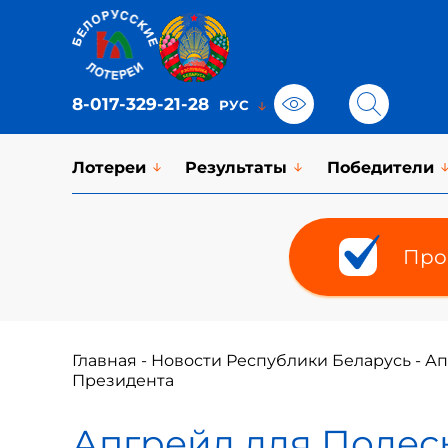
8-017-329-21-28
Лотереи
Результаты
Победители
Про
Главная
-
Новости Республики Беларусь
-
Ап
Президента
Апгрейд для Полесь