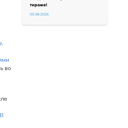
тираже!
03.08.2026
е
.
ими
ь во
сле
31