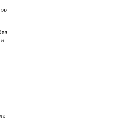
тов
без
ли
ах