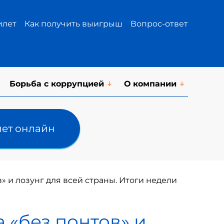
илет
Как получить выигрыш
Вопрос-ответ
Борьба с коррупцией
О компании
лет онлайн
» и лозунг для всей страны. Итоги недели
 «без понтов» и