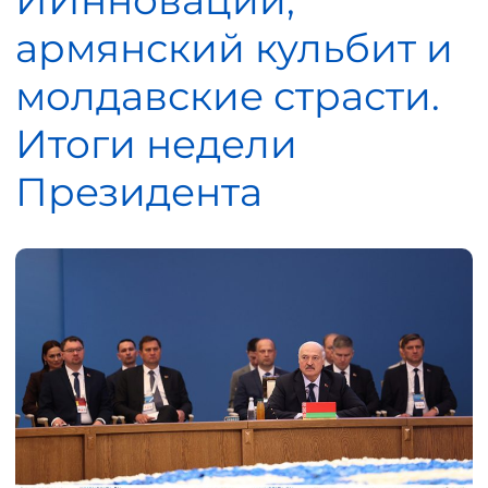
ИИнновации,
армянский кульбит и
молдавские страсти.
Итоги недели
Президента