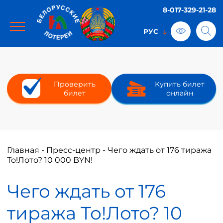
8-017-329-21-28
Проверить
Купить билет
билет
онлайн
Главная
-
Пресс-центр
-
Чего ждать от 176 тиража
То!Лото? 10 000 BYN!
Чего ждать от 176
тиража То!Лото? 10