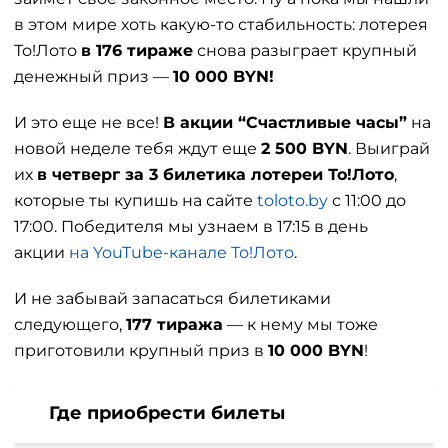
в этом мире хоть какую-то стабильность: лотерея
То!Лото
в 176 тираже
снова разыграет крупный
денежный приз —
10 000 BYN!
И это еще не все!
В акции “Счастливые часы”
на
новой неделе тебя ждут еще
2 500 BYN
. Выиграй
их
в четверг за 3 билетика лотереи То!Лото
,
которые ты купишь на сайте
toloto.by
с 11:00 до
17:00. Победителя мы узнаем в 17:15 в день
акции
на YouTube-канале То!Лото
.
И не забывай запасаться билетиками
следующего,
177 тиража
— к нему мы тоже
приготовили крупный приз в
10 000 BYN
!
Где приобрести билеты