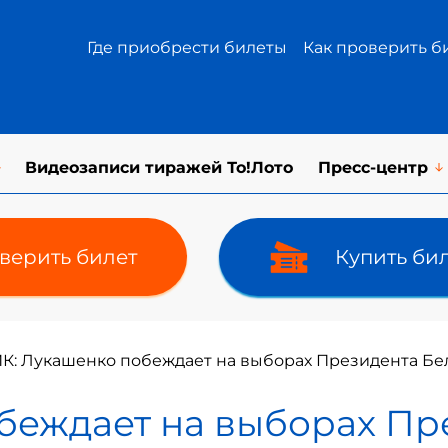
Где приобрести билеты
Как проверить б
Видеозаписи тиражей То!Лото
Пресс-центр
верить билет
Купить би
К: Лукашенко побеждает на выборах Президента Бела
беждает на выборах Пр