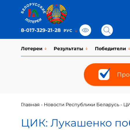
8-017-329-21-28
Лотереи
Результаты
Победители
Про
Главная
-
Новости Республики Беларусь
-
ЦИ
ЦИК: Лукашенко по