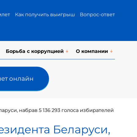
илет
Как получить выигрыш
Вопрос-ответ
Борьба с коррупцией
О компании
лет онлайн
руси, набрав 5 136 293 голоса избирателей
езидента Беларуси,