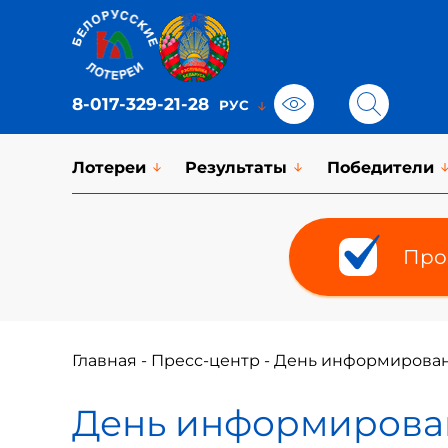
8-017-329-21-28
Лотереи
Результаты
Победители
Про
Главная
-
Пресс-центр
-
День информировани
День информирован