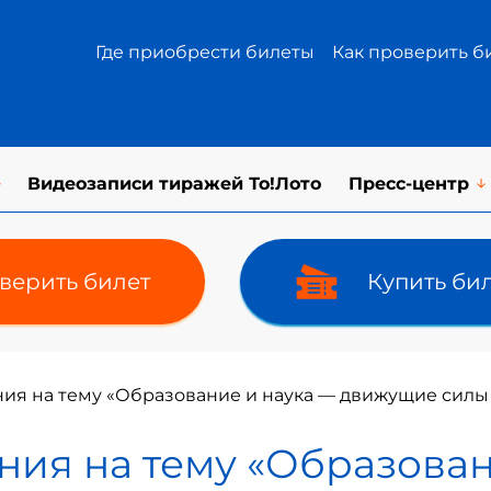
Где приобрести билеты
Как проверить б
Видеозаписи тиражей То!Лото
Пресс-центр
верить билет
Купить би
я на тему «Образование и наука — движущие силы 
ия на тему «Образован