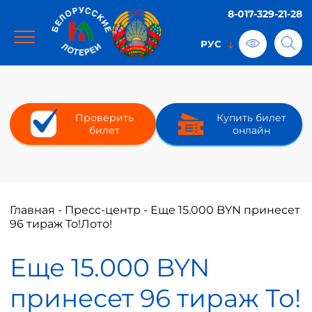
8-017-329-21-28
Проверить
Купить билет
билет
онлайн
Главная
-
Пресс-центр
-
Еще 15.000 BYN принесет
96 тираж То!Лото!
Еще 15.000 BYN
принесет 96 тираж То!