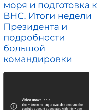
моря и подготовка к
ВНС. Итоги недели
Президента и
подробности
большой
командировки