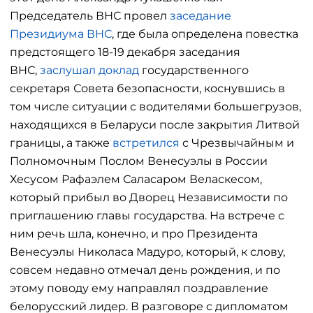
Председатель ВНС провел
заседание
Президиума ВНС
, где была определена повестка
предстоящего 18-19 декабря заседания
ВНС,
заслушал доклад
государственного
секретаря Совета безопасности, коснувшись в
том числе ситуации с водителями большегрузов,
находящихся в Беларуси после закрытия Литвой
границы, а также
встретился
с Чрезвычайным и
Полномочным Послом Венесуэлы в России
Хесусом Рафаэлем Саласаром Веласкесом,
который прибыл во Дворец Независимости по
приглашению главы государства. На встрече с
ним речь шла, конечно, и про Президента
Венесуэлы Николаса Мадуро, который, к слову,
совсем недавно отмечал день рождения, и по
этому поводу ему направлял поздравление
белорусский лидер. В разговоре с дипломатом