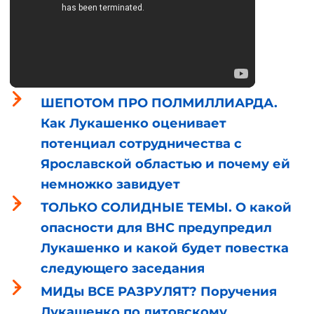
ШЕПОТОМ ПРО ПОЛМИЛЛИАРДА.
Как Лукашенко оценивает
потенциал сотрудничества с
Ярославской областью и почему ей
немножко завидует
ТОЛЬКО СОЛИДНЫЕ ТЕМЫ. О какой
опасности для ВНС предупредил
Лукашенко и какой будет повестка
следующего заседания
МИДы ВСЕ РАЗРУЛЯТ? Поручения
Лукашенко по литовскому