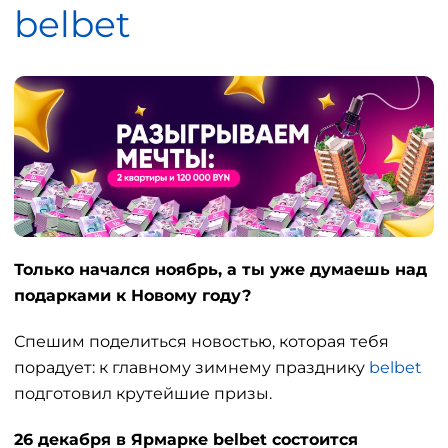
belbet
Только начался ноябрь, а ты уже думаешь над
подарками к Новому году?
Спешим поделиться новостью, которая тебя
порадует: к главному зимнему празднику
belbet
подготовил крутейшие призы.
26 декабря в Ярмарке belbet состоится