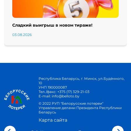
Сладкий выигрыш в новом тираже!
03.08.2026
Республика Беларусь, г. Минск, ул.Будённого,
10
УНП 190000087
Тел./факс:
+375 (17) 329-21-03
E-mail:
info@belloto.by
© 2022 РУП "Белорусские лотереи"
Управление делами Президента Республики
Беларусь
Карта сайта