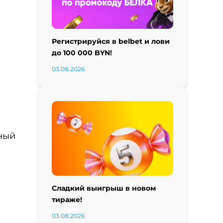
Регистрируйся в belbet и лови
до 100 000 BYN!
03.08.2026
ьный
Сладкий выигрыш в новом
тираже!
03.08.2026