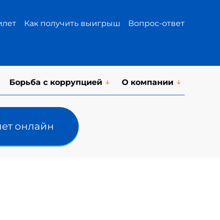
илет
Как получить выигрыш
Вопрос-ответ
Борьба с коррупцией
О компании
лет онлайн