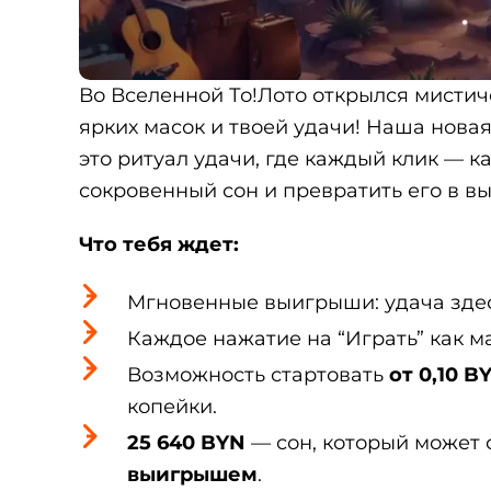
Во Вселенной То!Лото открылся мистиче
ярких масок и твоей удачи! Наша нова
это ритуал удачи, где каждый клик — к
сокровенный сон и превратить его в в
Что тебя ждет:
Мгновенные выигрыши: удача здес
Каждое нажатие на “Играть” как м
Возможность стартовать
от 0,10 B
копейки.
25 640 BYN
— сон, который может с
выигрышем
.