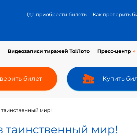
Где приобрести билеты
Как проверить б
Видеозаписи тиражей То!Лото
Пресс-центр
верить билет
Купить би
в таинственный мир!
 в таинственный мир!