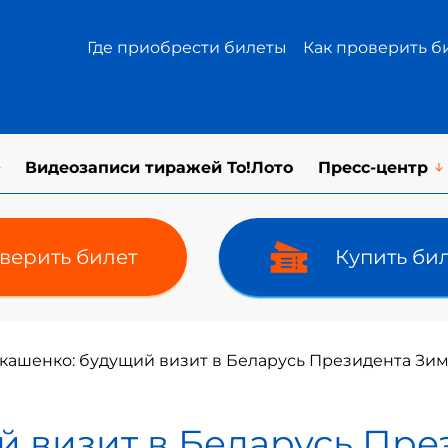
Где приобрести билеты
Как проверить б
Видеозаписи тиражей То!Лото
Пресс-центр
верить билет
Купить би
кашенко: будущий визит в Беларусь Президента Зим
й визит в Беларусь Пр