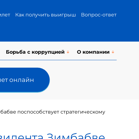
илет
Как получить выигрыш
Вопрос-ответ
Борьба с коррупцией
О компании
лет онлайн
бабве поспособствует стратегическому
езидента Зимбабве