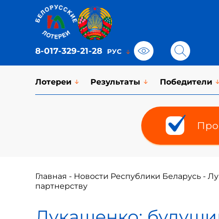
8-017-329-21-28
Лотереи
Результаты
Победители
Про
Главная
-
Новости Республики Беларусь
-
Лу
партнерству
Лукашенко: будущи