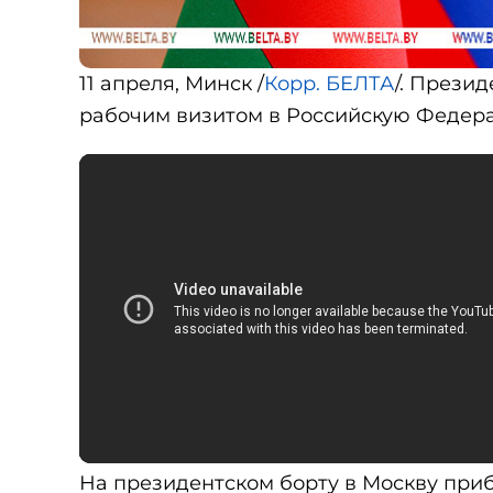
11 апреля, Минск /
Корр. БЕЛТА
/. Прези
рабочим визитом в Российскую Федер
На президентском борту в Москву при