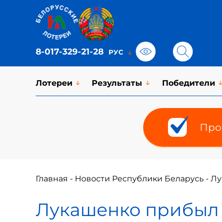
8-017-329-21-28
Лотереи
Результаты
Победители
Про
Главная
-
Новости Республики Беларусь
-
Лу
Лукашенко прибыл 