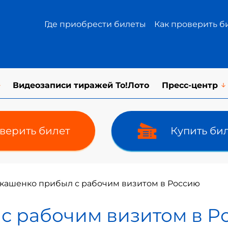
Где приобрести билеты
Как проверить б
Видеозаписи тиражей То!Лото
Пресс-центр
верить билет
Купить би
кашенко прибыл с рабочим визитом в Россию
с рабочим визитом в Р