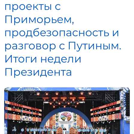
проекты с
Приморьем,
продбезопасность и
разговор с Путиным.
Итоги недели
Президента