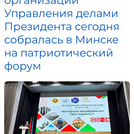
организаций
Управления делами
Президента сегодня
собралась в Минске
на патриотический
форум