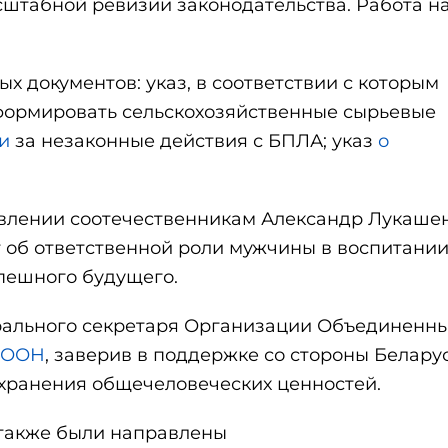
сштабной ревизии законодательства. Работа н
х документов: указ, в соответствии с которым
ормировать сельскохозяйственные сырьевые
и
за незаконные действия с БПЛА; указ
о
авлении соотечественникам Александр Лукаше
т об ответственной роли мужчины в воспитании
пешного будущего.
рального секретаря Организации Объединенн
 ООН
, заверив в поддержке со стороны Белару
хранения общечеловеческих ценностей.
также были направлены