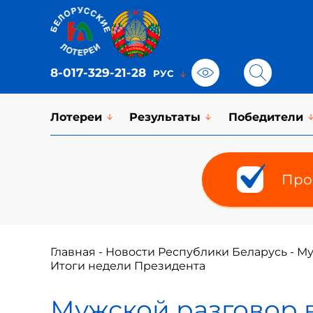
8-017-329-21-28
Лотереи
Результаты
Победители
Про
Главная
-
Новости Республики Беларусь
-
Му
Итоги недели Президента
Мужской разговор 