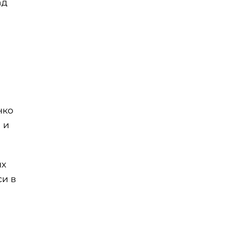
ад
нко
 и
ых
си в