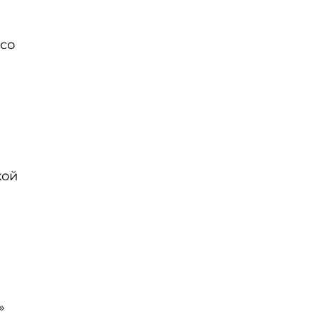
 со
кой
»