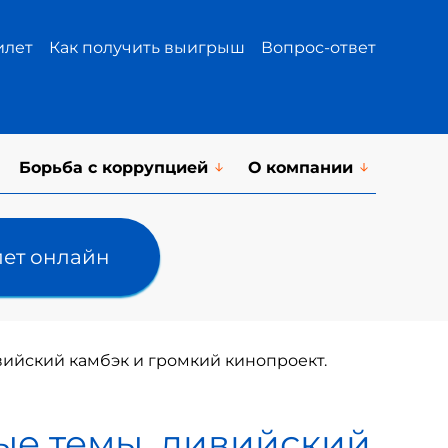
илет
Как получить выигрыш
Вопрос-ответ
Борьба с коррупцией
О компании
лет онлайн
вийский камбэк и громкий кинопроект.
ые темы, ливийский