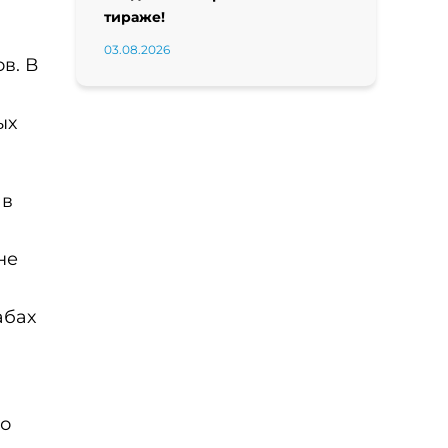
тираже!
03.08.2026
в. В
ых
 в
не
абах
ло