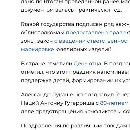
дано по итогам проведенной ранее ма
документом велась практически год.
Главой государства подписан ряд важны
облисполкомам
предоставлено право
ф
зоны; закон
о введении ответственност
маркировке
ювелирных изделий.
В стране отметили
День отца
. В поздр
отметил, что этот праздник напоминае
поддержке детей, формировании их ус
Александр Лукашенко поздравил Гене
Наций Антониу Гутерриша с
80-летием
деле предотвращения конфликтов и со
Поздравления по различным поводам 