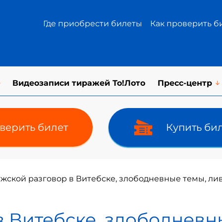
Где приобрести билеты
Как проверить б
Видеозаписи тиражей То!Лото
Пресс-центр
верить билет
Купить би
жской разговор в Витебске, злободневные темы, ли
в Витебске, злободневн