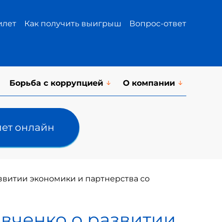
илет
Как получить выигрыш
Вопрос-ответ
Борьба с коррупцией
О компании
лет онлайн
звитии экономики и партнерства со
овченко о развитии