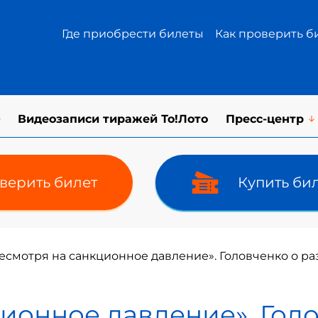
Где приобрести билеты
Как проверить б
Видеозаписи тиражей То!Лото
Пресс-центр
верить билет
Купить би
есмотря на санкционное давление». Головченко о ра
ионное давление». Гол