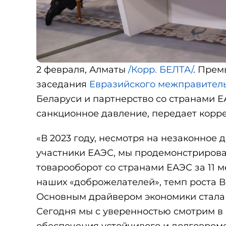
2 февраля, Алматы
/Корр. БЕЛТА/
. Прем
заседания
Евразийского межправитель
Беларуси и партнерство со странами Е
санкционное давление, передает корр
«В 2023 году, несмотря на незаконное 
участники ЕАЭС, мы продемонстрирова
товарооборот со странами ЕАЭС за 11 м
наших «доброжелателей», темп роста ВВ
Основным драйвером экономики стала 
Сегодня мы с уверенностью смотрим в 
обеспечения устойчивого и долговреме