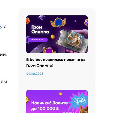
by
с
ии.
В belbet появилась новая игра
Гром Олимпа!
04.08.2026
аем