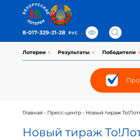
8-017-329-21-28
Лотереи
Результаты
Победители
Про
Главная
-
Пресс-центр
-
Новый тираж То!Лот
Новый тираж То!Ло