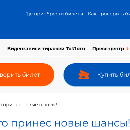
Где приобрести билеты
Как проверить б
Видеозаписи тиражей То!Лото
Пресс-центр
верить билет
Купить би
о принес новые шансы!
то принес новые шансы