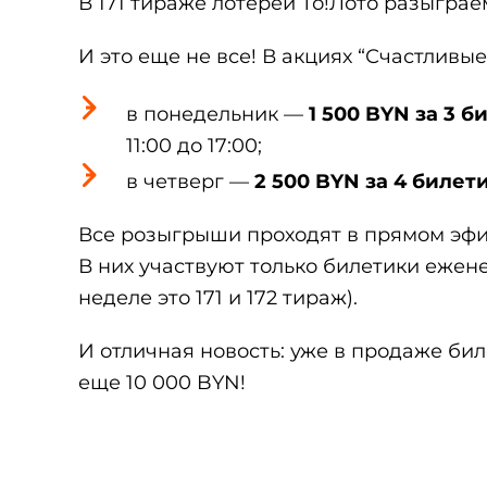
В 171 тираже лотереи То!Лото разыграе
И это еще не все! В акциях “Счастливы
в понедельник —
1 500 BYN за 3 б
11:00 до 17:00;
в четверг —
2 500 BYN за 4 билет
Все розыгрыши проходят в прямом эф
В них участвуют только билетики ежен
неделе это 171 и 172 тираж).
И отличная новость: уже в продаже бил
еще 10 000 BYN!