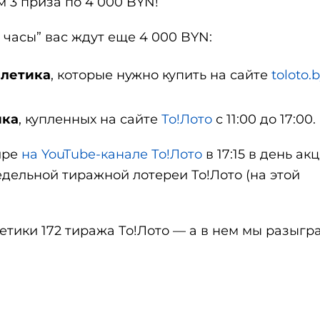
м 3 приза по 4 000 BYN!
е часы” вас ждут еще 4 000 BYN:
илетика
, которые нужно купить на сайте
toloto.
ика
, купленных на сайте
То!Лото
с 11:00 до 17:00.
ире
на YouTube-канале То!Лото
в 17:15 в день акц
едельной тиражной лотереи То!Лото (на этой
етики 172 тиража То!Лото — а в нем мы разыгр