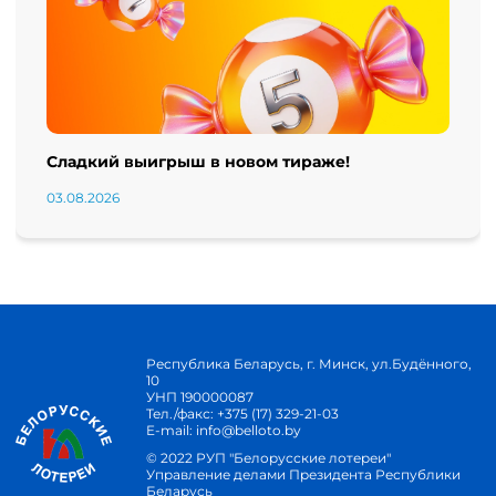
Сладкий выигрыш в новом тираже!
03.08.2026
Республика Беларусь, г. Минск, ул.Будённого,
10
УНП 190000087
Тел./факс:
+375 (17) 329-21-03
E-mail:
info@belloto.by
© 2022 РУП "Белорусские лотереи"
Управление делами Президента Республики
Беларусь