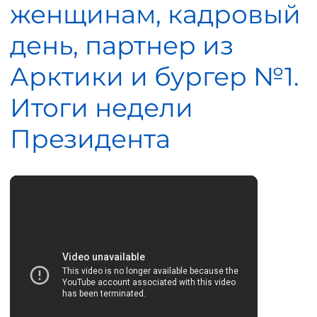
женщинам, кадровый
день, партнер из
Арктики и бургер №1.
Итоги недели
Президента