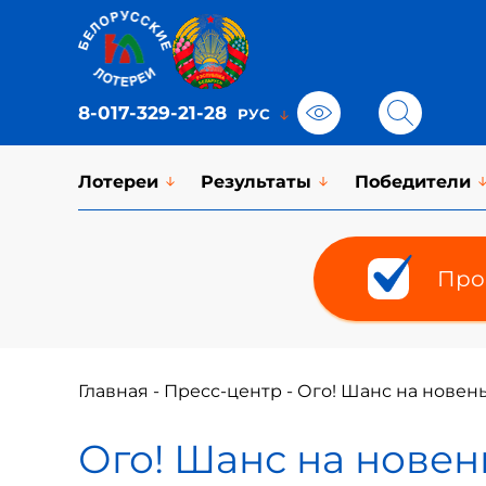
8-017-329-21-28
Лотереи
Результаты
Победители
Про
Главная
-
Пресс-центр
-
Ого! Шанс на новень
Ого! Шанс на новень