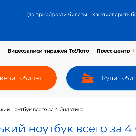
Где приобрести билеты
Как проверить б
Видеозаписи тиражей То!Лото
Пресс-центр
верить билет
Купить би
кий ноутбук всего за 4 билетика!
кий ноутбук всего за 4