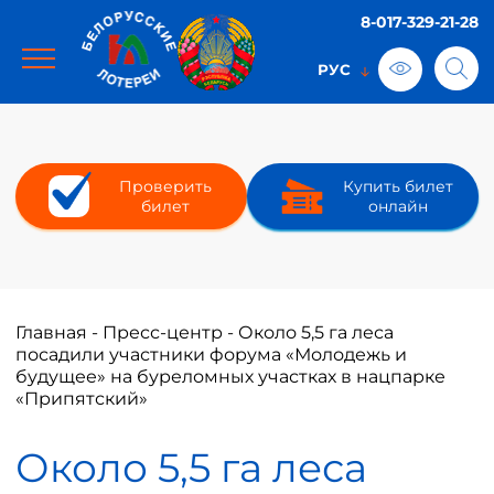
8-017-329-21-28
Проверить
Купить билет
билет
онлайн
Главная
-
Пресс-центр
-
Около 5,5 га леса
посадили участники форума «Молодежь и
будущее» на буреломных участках в нацпарке
«Припятский»
Около 5,5 га леса