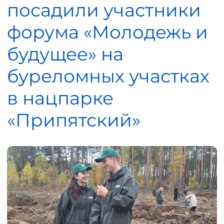
посадили участники
форума «Молодежь и
будущее» на
буреломных участках
в нацпарке
«Припятский»