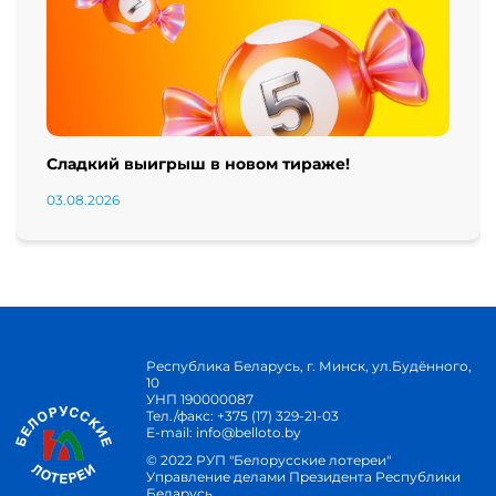
Сладкий выигрыш в новом тираже!
03.08.2026
Республика Беларусь, г. Минск, ул.Будённого,
10
УНП 190000087
Тел./факс:
+375 (17) 329-21-03
E-mail:
info@belloto.by
© 2022 РУП "Белорусские лотереи"
Управление делами Президента Республики
Беларусь