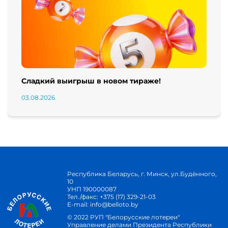
Сладкий выигрыш в новом тираже!
03.08.2026
Республика Беларусь, г. Минск, ул.Будённого,
10
УНП 190000087
Тел./факс:
+375 (17) 329-21-03
E-mail:
info@belloto.by
© 2022 РУП "Белорусские лотереи"
Управление делами Президента Республики