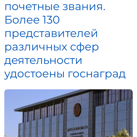
почетные звания.
Более 130
представителей
различных сфер
деятельности
удостоены госнаград