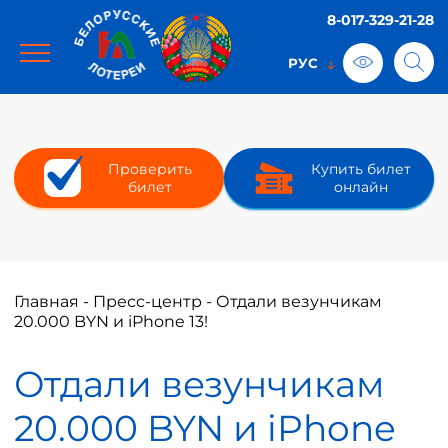
8-017-329-21-28
Проверить
Купить билет
билет
онлайн
Главная
-
Пресс-центр
-
Отдали везунчикам
20.000 BYN и iPhone 13!
Отдали везунчикам
20.000 BYN и iPhone