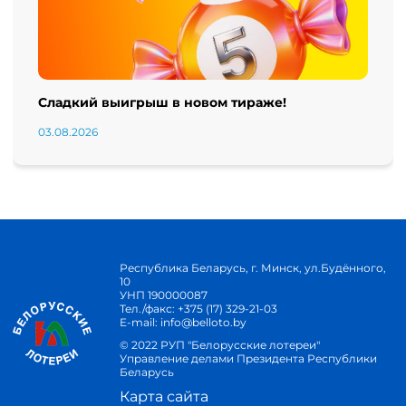
Сладкий выигрыш в новом тираже!
03.08.2026
Республика Беларусь, г. Минск, ул.Будённого,
10
УНП 190000087
Тел./факс:
+375 (17) 329-21-03
E-mail:
info@belloto.by
© 2022 РУП "Белорусские лотереи"
Управление делами Президента Республики
Беларусь
Карта сайта