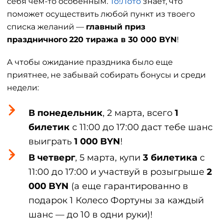
себя чем-то особенным.
То!Лото
знает, что
поможет осуществить любой пункт из твоего
списка желаний —
главный приз
праздничного
220 тиража в 30 000 BYN
!
А чтобы ожидание праздника было еще
приятнее, не забывай собирать бонусы и среди
недели:
В понедельник
, 2 марта, всего
1
билетик
c 11:00 до 17:00 даст тебе шанс
выиграть
1 000 BYN
!
В четверг
, 5 марта, купи
3 билетика
c
11:00 до 17:00 и участвуй в розыгрыше
2
000 BYN
(а еще гарантированно в
подарок 1 Колесо Фортуны за каждый
шанс — до 10 в одни руки)!