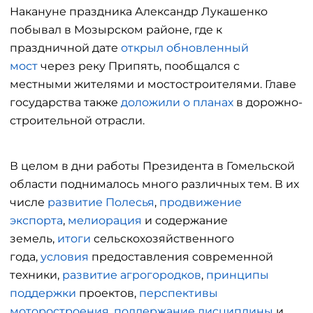
Накануне праздника Александр Лукашенко
побывал в Мозырском районе, где к
праздничной дате
открыл обновленный
мост
через реку Припять, пообщался с
местными жителями и мостостроителями. Главе
государства также
доложили о планах
в дорожно-
строительной отрасли.
В целом в дни работы Президента в Гомельской
области поднималось много различных тем. В их
числе
развитие Полесья
,
продвижение
экспорта
,
мелиорация
и содержание
земель,
итоги
сельскохозяйственного
года,
условия
предоставления современной
техники,
развитие агрогородков
,
принципы
поддержки
проектов,
перспективы
моторостроения
,
поддержание дисциплины
и