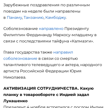
Зарубежные поздравления по различным
поводам на неделе были направлены
в
Панаму
,
Танзанию
,
Камбоджу
.
Соболезнование
направлено
Президенту
Филиппин Фердинанду Маркосу-младшему в
связи с последствиями тайфуна «Калмаэги».
Глава государства также
направил
соболезнование
в связи со смертью
талантливого телеведущего и актера, народного
артиста Российской Федерации Юрия
Николаева.
АКТИВИЗАЦИЯ СОТРУДНИЧЕСТВА. Какую
планку в товарообороте с Индией задал
Лукашенко
Президент 4 ноября встретился с послом Индии