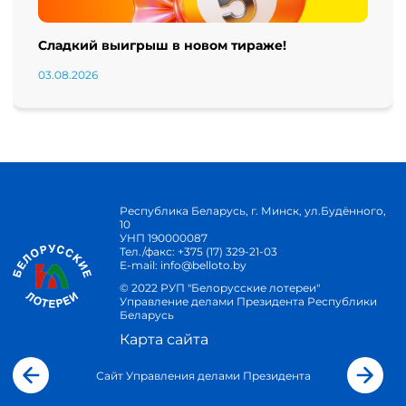
Сладкий выигрыш в новом тираже!
03.08.2026
Республика Беларусь, г. Минск, ул.Будённого,
10
УНП 190000087
Тел./факс:
+375 (17) 329-21-03
E-mail:
info@belloto.by
© 2022 РУП "Белорусские лотереи"
Управление делами Президента Республики
Беларусь
Карта сайта
Сайт Управления делами Президента