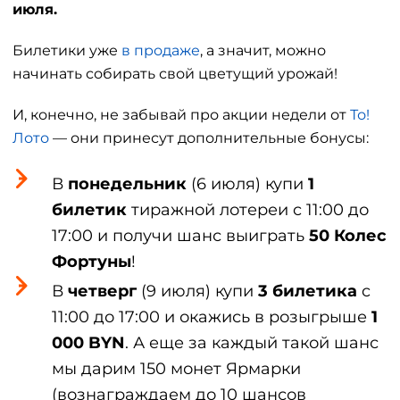
июля.
Билетики уже
в продаже
, а значит, можно
начинать собирать свой цветущий урожай!
И, конечно, не забывай про акции недели от
То!
Лото
— они принесут дополнительные бонусы:
В
понедельник
(6 июля) купи
1
билетик
тиражной лотереи c 11:00 до
17:00 и получи шанс выиграть
50 Колес
Фортуны
!
В
четверг
(9 июля) купи
3 билетика
c
11:00 до 17:00 и окажись в розыгрыше
1
000 BYN
. А еще за каждый такой шанс
мы дарим 150 монет Ярмарки
(вознаграждаем до 10 шансов