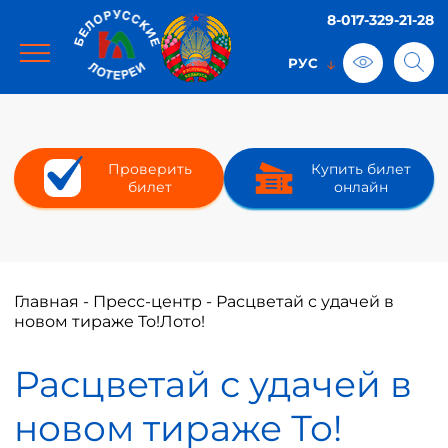
8-017-329-21-28
Проверить
Купить билет
билет
онлайн
Главная
-
Пресс-центр
-
Расцветай с удачей в
новом тираже То!Лото!
Расцветай с удачей в
новом тираже То!