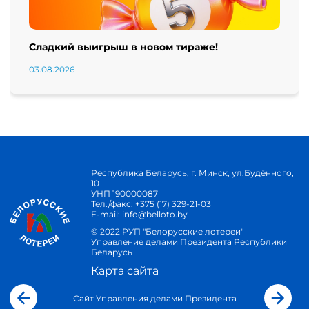
Сладкий выигрыш в новом тираже!
03.08.2026
Республика Беларусь, г. Минск, ул.Будённого,
10
УНП 190000087
Тел./факс:
+375 (17) 329-21-03
E-mail:
info@belloto.by
© 2022 РУП "Белорусские лотереи"
Управление делами Президента Республики
Беларусь
Карта сайта
Сайт Управления делами Президента