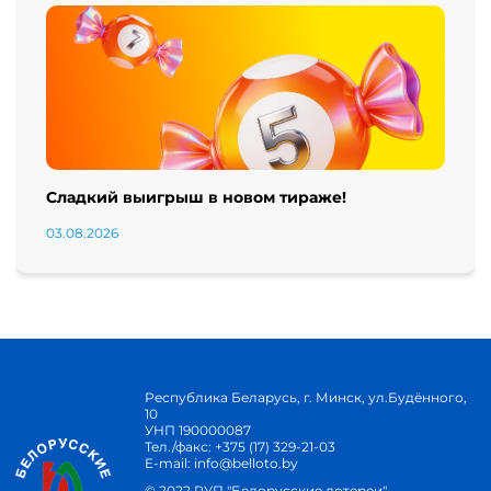
Сладкий выигрыш в новом тираже!
03.08.2026
Республика Беларусь, г. Минск, ул.Будённого,
10
УНП 190000087
Тел./факс:
+375 (17) 329-21-03
E-mail:
info@belloto.by
© 2022 РУП "Белорусские лотереи"