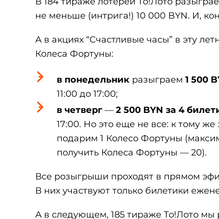
В 184 тираже лотереи То!Лото разыграе
не меньше (интрига!) 10 000 BYN. И, к
А в акциях “Счастливые часы” в эту л
Колеса Фортуны:
в понедельник
разыграем
1 500 
11:00 до 17:00;
в четверг
—
2 500 BYN за 4 билет
17:00. Но это еще не все: к тому 
подарим 1 Колесо Фортуны (макси
получить Колеса Фортуны — 20).
Все розыгрыши проходят в прямом эф
В них участвуют только билетики ежен
А в следующем, 185 тираже То!Лото мы