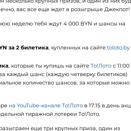
м несколько крупных призов, и один из них бу
онечно, вас все еще ждет в розыгрыше Джекпот!
етнюю неделю тебя ждут 4 000 BYN и шансы на
BYN за 2 билетика
, купленных на сайте
toloto.by
ика
, которые ты купишь на сайте
То!Лото
с 11:00
же за каждый шанс (каждую четверку билетиков)
мальное количество шансов, за которые можно
ире
на YouTube-канале То!Лото
в 17:15 в день акц
едельной тиражной лотереи То!Лото.
 разыграем еще три крупных приза, один из