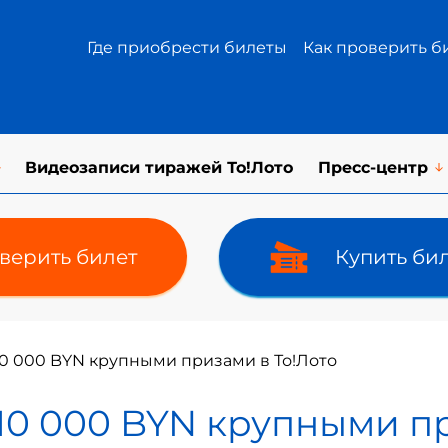
Где приобрести билеты
Как проверить б
Видеозаписи тиражей То!Лото
Пресс-центр
верить билет
Купить би
0 000 BYN крупными призами в То!Лото
10 000 BYN крупными пр