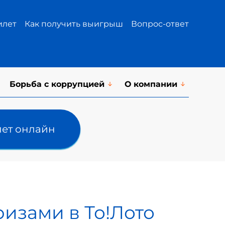
илет
Как получить выигрыш
Вопрос-ответ
Борьба с коррупцией
О компании
лет онлайн
изами в То!Лото