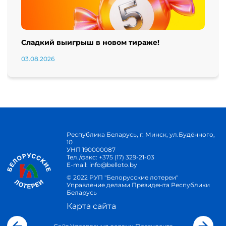
Сладкий выигрыш в новом тираже!
03.08.2026
Республика Беларусь, г. Минск, ул.Будённого,
10
УНП 190000087
Тел./факс:
+375 (17) 329-21-03
E-mail:
info@belloto.by
© 2022 РУП "Белорусские лотереи"
Управление делами Президента Республики
Беларусь
Карта сайта