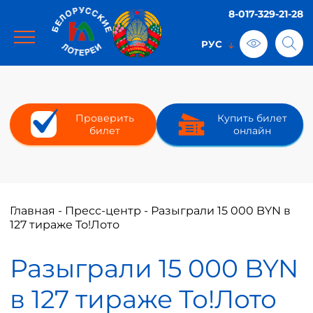
8-017-329-21-28
Проверить
Купить билет
билет
онлайн
Главная
-
Пресс-центр
-
Разыграли 15 000 BYN в
127 тираже То!Лото
Разыграли 15 000 BYN
в 127 тираже То!Лото